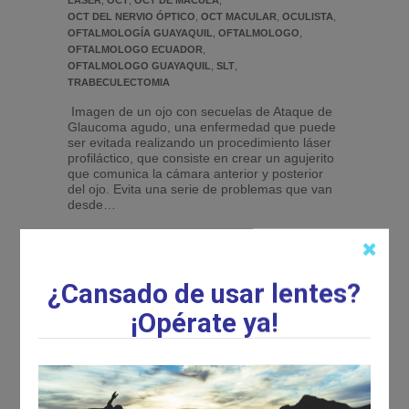
LASER
,
OCT
,
OCT DE MACULA
,
OCT DEL NERVIO ÓPTICO
,
OCT MACULAR
,
OCULISTA
,
OFTALMOLOGÍA GUAYAQUIL
,
OFTALMOLOGO
,
OFTALMOLOGO ECUADOR
,
OFTALMOLOGO GUAYAQUIL
,
SLT
,
TRABECULECTOMIA
Imagen de un ojo con secuelas de Ataque de
Glaucoma agudo, una enfermedad que puede
ser evitada realizando un procedimiento láser
profiláctico, que consiste en crear un agujerito
que comunica la cámara anterior y posterior
del ojo. Evita una serie de problemas que van
desde…
Continue reading →
¿Cansado de usar lentes?
¡Opérate ya!
JUL
18
2013
EN NEUROPATIA OPTI
COMENTARIOS DESACTIVADOS
NEUROPATIA OPTICA TÓXICA