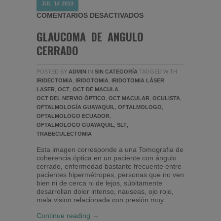
JUL
14
2013
EN GLAUCOMA DE AN
COMENTARIOS DESACTIVADOS
GLAUCOMA DE ANGULO
CERRADO
POSTED BY
ADMIN
IN
SIN CATEGORÍA
TAGGED WITH
IRIDECTOMIA
,
IRIDOTOMIA
,
IRIDOTOMIA LÁSER
,
LASER
,
OCT
,
OCT DE MACULA
,
OCT DEL NERVIO ÓPTICO
,
OCT MACULAR
,
OCULISTA
,
OFTALMOLOGÍA GUAYAQUIL
,
OFTALMOLOGO
,
OFTALMOLOGO ECUADOR
,
OFTALMOLOGO GUAYAQUIL
,
SLT
,
TRABECULECTOMIA
Esta imagen corresponde a una Tomografia de
coherencia óptica en un paciente con ángulo
cerrado, enfermedad bastante frecuente entre
pacientes hipermétropes, personas que no ven
bien ni de cerca ni de lejos, súbitamente
desarrollan dolor intenso, nauseas, ojo rojo,
mala vision relacionada con presión muy…
Continue reading →