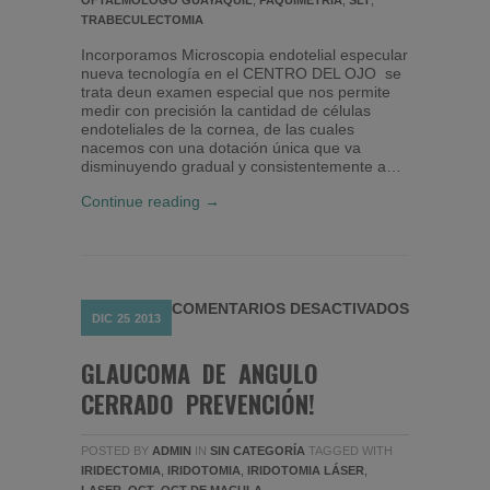
OFTALMOLOGO GUAYAQUIL
,
PAQUIMETRIA
,
SLT
,
TRABECULECTOMIA
Incorporamos Microscopia endotelial especular
nueva tecnología en el CENTRO DEL OJO se
trata deun examen especial que nos permite
medir con precisión la cantidad de células
endoteliales de la cornea, de las cuales
nacemos con una dotación única que va
disminuyendo gradual y consistentemente a…
Continue reading →
EN GLAUC
COMENTARIOS DESACTIVADOS
DIC
25
2013
GLAUCOMA DE ANGULO
CERRADO PREVENCIÓN!
POSTED BY
ADMIN
IN
SIN CATEGORÍA
TAGGED WITH
IRIDECTOMIA
,
IRIDOTOMIA
,
IRIDOTOMIA LÁSER
,