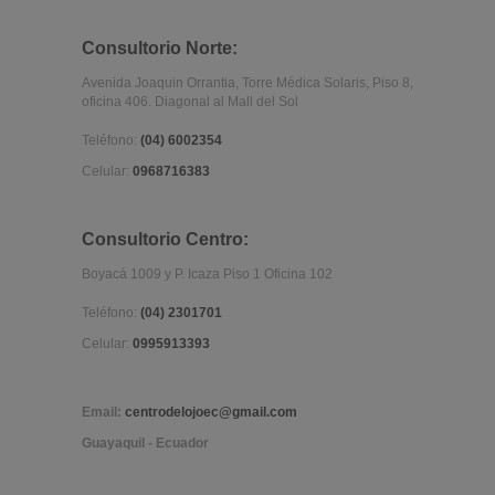
Consultorio Norte:
Avenida Joaquin Orrantia, Torre Médica Solaris, Piso 8,
oficina 406. Diagonal al Mall del Sol
Teléfono:
(04) 6002354
Celular:
0968716383
Consultorio Centro:
Boyacá 1009 y P. Icaza Piso 1 Oficina 102
Teléfono:
(04) 2301701
Celular:
0995913393
Email:
centrodelojoec@gmail.com
Guayaquil - Ecuador