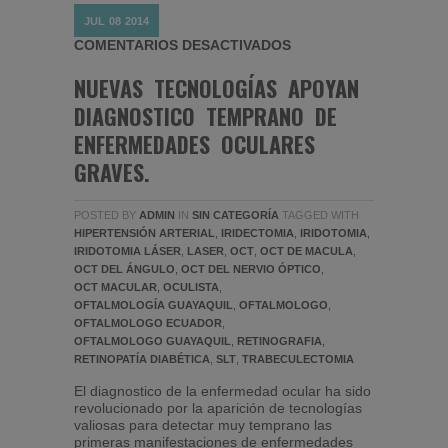
JUL
08
2014
EN NUEVAS TECNOLO
COMENTARIOS DESACTIVADOS
NUEVAS TECNOLOGÍAS APOYAN
DIAGNOSTICO TEMPRANO DE
ENFERMEDADES OCULARES
GRAVES.
POSTED BY
ADMIN
IN
SIN CATEGORÍA
TAGGED WITH
HIPERTENSIÓN ARTERIAL
,
IRIDECTOMIA
,
IRIDOTOMIA
,
IRIDOTOMIA LÁSER
,
LASER
,
OCT
,
OCT DE MACULA
,
OCT DEL ÁNGULO
,
OCT DEL NERVIO ÓPTICO
,
OCT MACULAR
,
OCULISTA
,
OFTALMOLOGÍA GUAYAQUIL
,
OFTALMOLOGO
,
OFTALMOLOGO ECUADOR
,
OFTALMOLOGO GUAYAQUIL
,
RETINOGRAFIA
,
RETINOPATÍA DIABÉTICA
,
SLT
,
TRABECULECTOMIA
El diagnostico de la enfermedad ocular ha sido
revolucionado por la aparición de tecnologías
valiosas para detectar muy temprano las
primeras manifestaciones de enfermedades