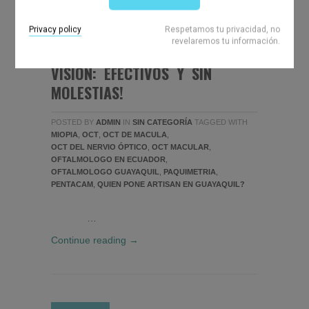
JUL
18
2013
EN NUEVOS EXÁMENES 
COMENTARIOS DESACTIVADOS
Privacy policy
Respetamos tu privacidad, no
revelaremos tu información.
NUEVOS EXÁMENES PARA LA
VISION: EFECTIVOS Y SIN
MOLESTIAS!
POSTED BY
ADMIN
IN
SIN CATEGORÍA
TAGGED WITH
MIOPIA
,
OCT
,
OCT DE MACULA
,
OCT DEL NERVIO ÓPTICO
,
OCT MACULAR
,
OFTALMOLOGO EN ECUADOR
,
OFTALMOLOGO GUAYAQUIL
,
PAQUIMETRIA
,
PENTACAM
,
QUIEN PONE ARTISAN EN GUAYAQUIL?
…
Continue reading →