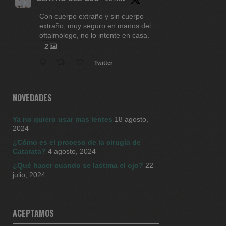
Con cuerpo extraño y sin cuerpo
extraño, muy seguro en manos del
oftalmólogo, no lo intente en casa.
2
Twitter
CENTRO DEL OJO
27 Sep 2024
NOVEDADES
Ya no quiero usar mas lentes
18 agosto,
Mas seguridad es lo que ofrece la
2024
cirugía con equipos 3D Percepción
de profundidad aumentada igual:
¿Cómo es el proceso de la cirugía de
mejores resultados !! Si tiene
Catarata?
4 agosto, 2024
cataratas es la mejor solución!
¿Qué hacer cuando se lastima el ojo?
22
0995913393
julio, 2024
Twitter
Cargar más
ACEPTAMOS