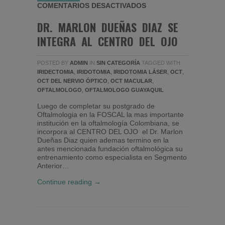
EN DR. MARLON DUEÑ
COMENTARIOS DESACTIVADOS
DR. MARLON DUEÑAS DIAZ SE
INTEGRA AL CENTRO DEL OJO
POSTED BY
ADMIN
IN
SIN CATEGORÍA
TAGGED WITH
IRIDECTOMIA
,
IRIDOTOMIA
,
IRIDOTOMIA LÁSER
,
OCT
,
OCT DEL NERVIO ÓPTICO
,
OCT MACULAR
,
OFTALMOLOGO
,
OFTALMOLOGO GUAYAQUIL
Luego de completar su postgrado de
Oftalmologia en la FOSCAL la mas importante
institución en la oftalmología Colombiana, se
incorpora al CENTRO DEL OJO el Dr. Marlon
Dueñas Diaz quien ademas termino en la
antes mencionada fundación oftalmológica su
entrenamiento como especialista en Segmento
Anterior…
Continue reading →