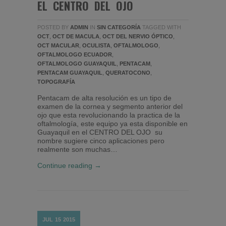
EL CENTRO DEL OJO
POSTED BY
ADMIN
IN
SIN CATEGORÍA
TAGGED WITH
OCT
,
OCT DE MACULA
,
OCT DEL NERVIO ÓPTICO
,
OCT MACULAR
,
OCULISTA
,
OFTALMOLOGO
,
OFTALMOLOGO ECUADOR
,
OFTALMOLOGO GUAYAQUIL
,
PENTACAM
,
PENTACAM GUAYAQUIL
,
QUERATOCONO
,
TOPOGRAFÍA
Pentacam de alta resolución es un tipo de
examen de la cornea y segmento anterior del
ojo que esta revolucionando la practica de la
oftalmología, este equipo ya esta disponible en
Guayaquil en el CENTRO DEL OJO su
nombre sugiere cinco aplicaciones pero
realmente son muchas…
Continue reading →
JUL
15
2015