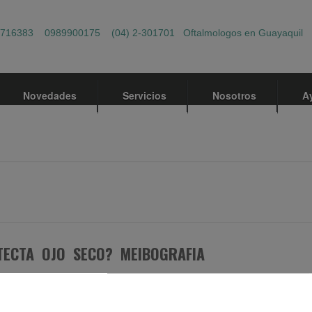
68716383
0989900175
(04) 2-301701
Oftalmologos en Guayaquil
Novedades
Servicios
Nosotros
A
TECTA OJO SECO? MEIBOGRAFIA
ATEGORÍA
TAGGED WITH
ARDOR
,
DOLOR DE OJOS
,
LAGAÑA
,
LÁGRIMAS
,
QUIL
,
MEIBOGRAFIA
,
OFTALMOLOGO GUAYAQUIL
,
OJO SECO
,
PICAZÓN OJOS
,
UAYAQUIL?
,
TIERRA EN EL OJO
,
TRABECULECTOMIA
,
ÚLCERA CORNEAL