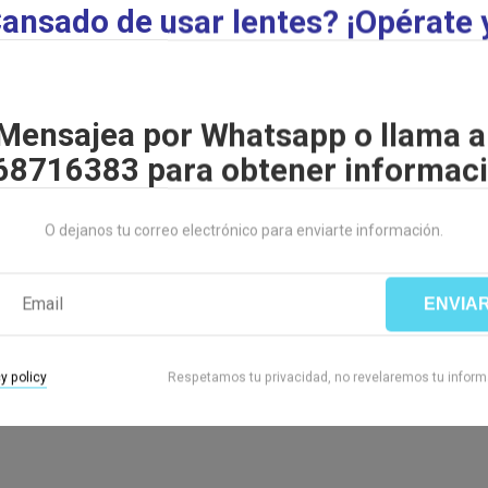
ansado de usar lentes? ¡Opérate 
amen no invasivo, no duele, ni molesta para nada, de bajo costo, que
n sobre el estado de las glándulas de Meibomio. Estas pequeñas
an en el espesor de los párpados, son alrededor de ochenta en…
Mensajea por Whatsapp o llama a
68716383 para obtener informaci
O dejanos tu correo electrónico para enviarte información.
ENVIA
y policy
Respetamos tu privacidad, no revelaremos tu inform