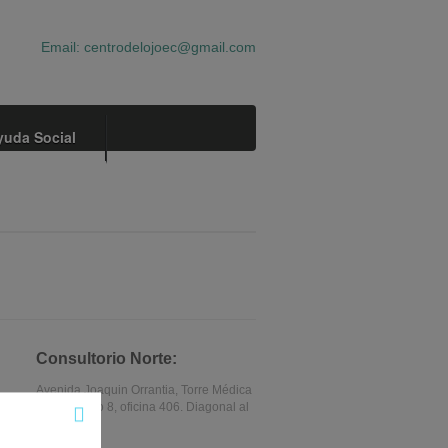
Email:
centrodelojoec@gmail.com
yuda Social
Consultorio Norte:
Avenida Joaquin Orrantia, Torre Médica
Solaris, Piso 8, oficina 406. Diagonal al
Mall del Sol