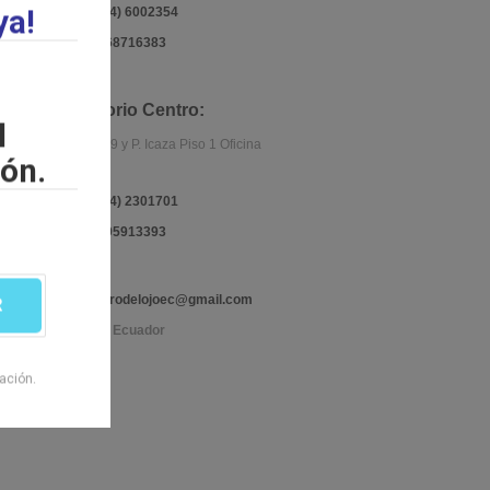
ya!
Teléfono:
(04) 6002354
Celular:
0968716383
Consultorio Centro:
l
Boyacá 1009 y P. Icaza Piso 1 Oficina
ón.
102
Teléfono:
(04) 2301701
Celular:
0995913393
Email:
centrodelojoec@gmail.com
R
Guayaquil - Ecuador
ación.