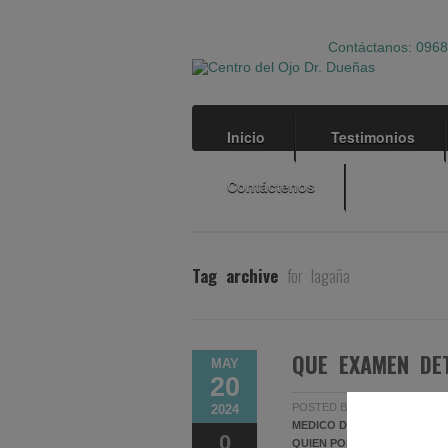
Contáctanos: 09
Inicio
Testimonios
Contáctenos
Tag archive
for lagaña
QUE EXAMEN DE
MAY
20
POSTED BY
ADMIN
IN
SIN C
2024
MEDICO DE OJOS EN GUAYA
0
QUIEN PONE ARTISAN EN G