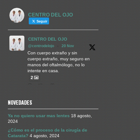
CENTRO DEL OJO
Seguir
CENTRO DEL OJO
@centrodelojo
·
20 Nov
Con cuerpo extraño y sin
cuerpo extraño, muy seguro en
manos del oftalmólogo, no lo
intente en casa.
2
Twitter
NOVEDADES
CENTRO DEL OJO
@centrodelojo
·
27 Sep 2024
Ya no quiero usar mas lentes
18 agosto,
Mas seguridad es lo que
2024
ofrece la cirugía con equipos 3D
Percepción de profundidad
¿Cómo es el proceso de la cirugía de
aumentada igual: mejores
Catarata?
4 agosto, 2024