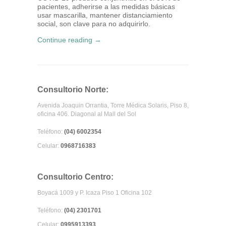
pacientes, adherirse a las medidas básicas
usar mascarilla, mantener distanciamiento
social, son clave para no adquirirlo.
Continue reading →
Consultorio Norte:
Avenida Joaquin Orrantia, Torre Médica Solaris, Piso 8,
oficina 406. Diagonal al Mall del Sol
Teléfono:
(04) 6002354
Celular:
0968716383
Consultorio Centro:
Boyacá 1009 y P. Icaza Piso 1 Oficina 102
Teléfono:
(04) 2301701
Celular:
0995913393