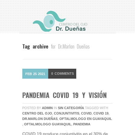
Tag archive
for Dr.Marlon Dueñas
0
COMMENTS
FEB
25
2021
PANDEMIA COVID 19 Y VISIÓN
POSTED BY
ADMIN
IN
SIN CATEGORÍA
TAGGED WITH
CENTRO DEL OJO
,
CONJUNTIVITIS
,
COVID
,
COVID 19
,
DR.MARLON DUEÑAS
,
OFTALMOLOGO EN GUAYAQUIL
,
OFTALMOLOGO GUAYAQUIL
,
PANDEMIA
COVID 19 produce conjuntivitis en el 30% de