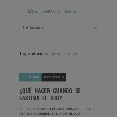
Tag archive
for abrasion corneal
0
COMMENTS
JUL
22
2024
¿QUÉ HACER CUANDO SE
LASTIMA EL OJO?
POSTED BY
ADMIN
IN
SIN CATEGORÍA
TAGGED WITH
ABRASION CORNEAL
,
BASURA EN EL OJO
,