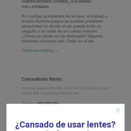
CUERPO EXTRAÑO CORNEAL
,
OJO HERIDO
,
OJO LASTIMADO
En muchas actividades de la casa, el trabajo o
incluso durante juegos se pueden presentar
situaciones en donde el ojo puede sufrir un
rasguño o la caída de un cuerpo extraño.
¿Cómo se siente un ojo lastimado? Algunos
síntomas comunes son: Dolor en el ojo…
Continue reading →
Consultorio Norte:
Avenida Joaquin Orrantia, Torre Médica Solaris, Piso 8,
oficina 406. Diagonal al Mall del Sol
Teléfono:
(04) 6002354
Celular:
0968716383
¿Cansado de usar lentes?
Consultorio Centro: