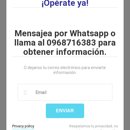
¡Opérate ya!
Boyacá 1009 y P. Icaza Piso 1 Oficina 102
Teléfono:
(04) 2301701
Celular:
0995913393
Mensajea por Whatsapp o
llama al 0968716383 para
Email:
centrodelojoec@gmail.com
obtener información.
Guayaquil - Ecuador
O dejanos tu correo electrónico para enviarte
información.
¿QUIÉNES SOMOS?
ENVIAR
El Centro del Ojo ofrece atención
oftalmologica integral, exámenes
diagnósticos de vanguardia y cirugía
Privacy policy
Respetamos tu privacidad, no