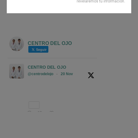
avanzada de Catarata, Glaucoma, Miopía,
revelaremos tu información.
Hipermetropía, Astigmatismo y Presbicia. Si
requiere tratamiento, no tema preguntar por
crédito! Existimos para dar luz a sus ojos!
CENTRO DEL OJO
Seguir
CENTRO DEL OJO
@centrodelojo
·
20 Nov
Con cuerpo extraño y sin
cuerpo extraño, muy seguro en
manos del oftalmólogo, no lo
intente en casa.
2
Twitter
NOVEDADES
CENTRO DEL OJO
@centrodelojo
·
27 Sep 2024