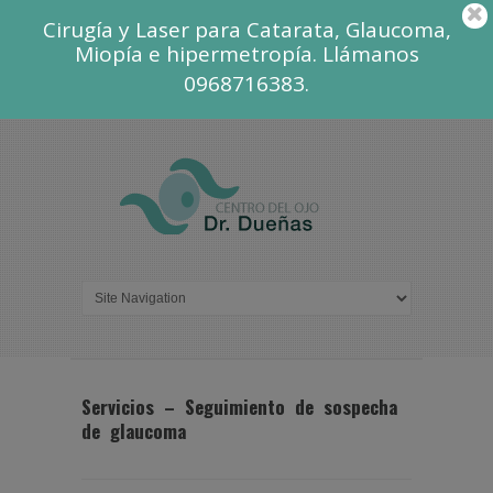
Cirugía y Laser para Catarata, Glaucoma,
Miopía e hipermetropía. Llámanos
0968716383.
Servicios – Seguimiento de sospecha
de glaucoma