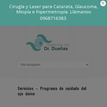
Cirugía y Laser para Catarata, Glaucoma,
Miopía e hipermetropía. Llámanos
0968716383.
Servicios – Programa de cuidado del
ojo único