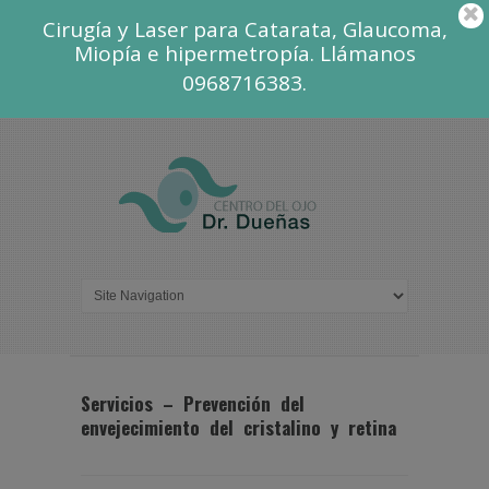
Cirugía y Laser para Catarata, Glaucoma,
Miopía e hipermetropía. Llámanos
0968716383.
Servicios – Prevención del
envejecimiento del cristalino y retina