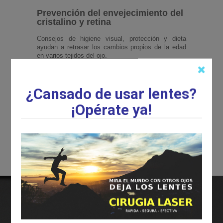
Prevención del envejecimiento del
cristalino y retina
Consejos de higiene visual, protección y dieta
ayudan a retrasar los cambios propios de la edad
en varios tejidos del ojo.
⇐ Volver
¿Cansado de usar lentes?
¡Opérate ya!
¿QUIÉNES SOMOS?