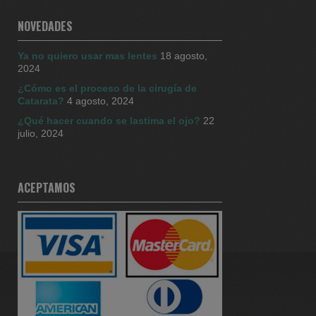
CENTRO DEL OJO
27 Sep 2024
NOVEDADES
Ya no quiero usar mas lentes
18 agosto,
Mas seguridad es lo que ofrece la
2024
cirugía con equipos 3D Percepción
de profundidad aumentada igual:
¿Cómo es el proceso de la cirugía de
mejores resultados !! Si tiene
Catarata?
4 agosto, 2024
cataratas es la mejor solución!
¿Qué hacer cuando se lastima el ojo?
22
0995913393
julio, 2024
Twitter
Cargar más
ACEPTAMOS