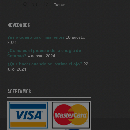
Twitter
CENTRO DEL OJO
27 Sep 2024
NOVEDADES
Ya no quiero usar mas lentes
18 agosto,
Mas seguridad es lo que ofrece la
2024
cirugía con equipos 3D Percepción
de profundidad aumentada igual:
¿Cómo es el proceso de la cirugía de
mejores resultados !! Si tiene
Catarata?
4 agosto, 2024
cataratas es la mejor solución!
¿Qué hacer cuando se lastima el ojo?
22
0995913393
julio, 2024
Twitter
Cargar más
ACEPTAMOS