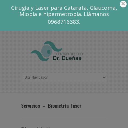
Cirugía y Laser para Catarata, Glaucoma,
Miopía e hipermetropía. Llámanos
0968716383.
Servicios – Biometría láser