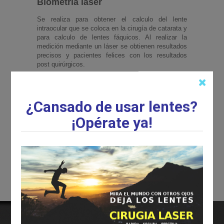
Biometría láser
Se realiza para obtener el calculo del lente
intraocular que se coloca en la cirugía de catarata y
para calculo de lentes fáquicos. Al realizar la
medición mediante un láser se obtienen resultados
precisos y pacientes felices con los resultados
post quirúrgicos.
⇐ Volver
¿Cansado de usar lentes?
¡Opérate ya!